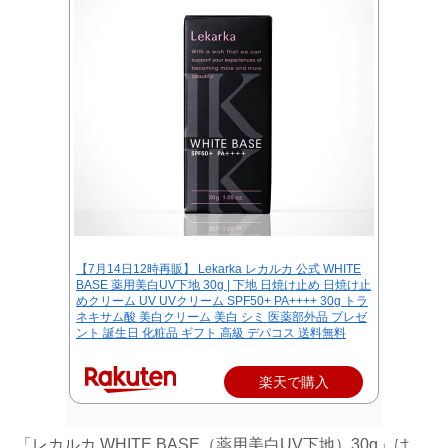
【7月14日12時再販】 Lekarka レカルカ 公式 WHITE
BASE 薬用美白UV下地 30g | 下地 日焼け止め 日焼け止
めクリーム UV UVクリーム SPF50+ PA++++ 30g トラ
ネキサム酸 美白クリーム 美白 シミ 医薬部外品 プレゼ
ント 誕生日 化粧品 ギフト 高級 デパコス 送料無料
楽天で購入
「レカルカ WHITE BASE（薬用美白UV下地）30g」は、