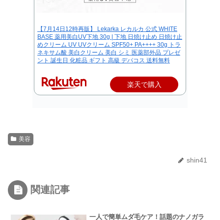
【7月14日12時再販】 Lekarka レカルカ 公式 WHITE
BASE 薬用美白UV下地 30g | 下地 日焼け止め 日焼け止
めクリーム UV UVクリーム SPF50+ PA++++ 30g トラ
ネキサム酸 美白クリーム 美白 シミ 医薬部外品 プレゼ
ント 誕生日 化粧品 ギフト 高級 デパコス 送料無料
楽天で購入
美容
shin41
関連記事
一人で簡単ムダ毛ケア！話題のナノガラ