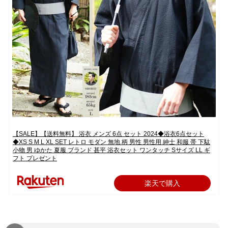
【SALE】【送料無料】 浴衣 メンズ 6点 セット 2024◆浴衣6点セット
◆XS S M L XL SET レトロ モダン 無地 柄 男性 男性用 紳士 和服 帯 下駄
小物 男 ゆかた 夏服 ブランド 甚平 浴衣セット ワンタッチ Sサイズ LL ギ
フト プレゼント
楽天で購入