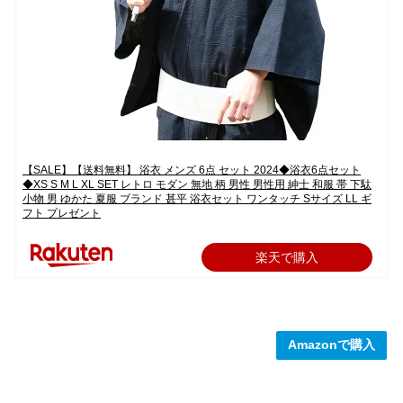
【SALE】【送料無料】 浴衣 メンズ 6点 セット 2024◆浴衣6点セット
◆XS S M L XL SET レトロ モダン 無地 柄 男性 男性用 紳士 和服 帯 下駄
小物 男 ゆかた 夏服 ブランド 甚平 浴衣セット ワンタッチ Sサイズ LL ギ
フト プレゼント
楽天で購入
Amazonで購入