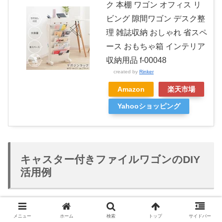
ク 本棚 ワゴン オフィス リ
ビング 隙間ワゴン デスク整
理 雑誌収納 おしゃれ 省スペ
ース おもちゃ箱 インテリア
収納用品 f-00048
created by
Rinker
Amazon
楽天市場
Yahooショッピング
キャスター付きファイルワゴンのDIY
活用例
メニュー
ホーム
検索
トップ
サイドバー