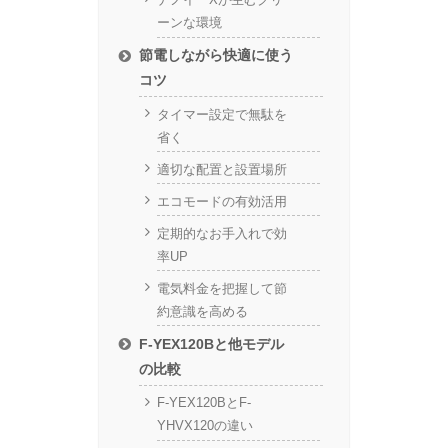
ーンな環境
節電しながら快適に使う
コツ
タイマー設定で無駄を
省く
適切な配置と設置場所
エコモードの有効活用
定期的なお手入れで効
率UP
電気料金を把握して節
約意識を高める
F-YEX120Bと他モデル
の比較
F-YEX120BとF-
YHVX120の違い