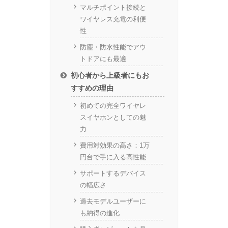
マルチポイント接続と
ワイヤレス充電の利便
性
防塵・防水性能でアウ
トドアにも最適
初心者から上級者にもお
すすめの理由
初めての完全ワイヤレ
スイヤホンとしての魅
力
費用対効果の高さ：1万
円台で手に入る高性能
サポートするデバイス
の幅広さ
過去モデルユーザーに
も納得の進化