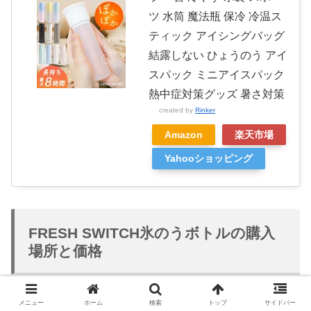
ツ 水筒 魔法瓶 保冷 冷温ス
ティック アイシングバッグ
結露しない ひょうのう アイ
スパック ミニアイスパック
熱中症対策グッズ 暑さ対策
created by
Rinker
Amazon
楽天市場
Yahooショッピング
FRESH SWITCH氷のうボトルの購入
場所と価格
メニュー
ホーム
検索
トップ
サイドバー