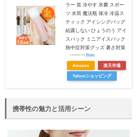
ラー 首 冷やす 氷嚢 スポー
ツ 水筒 魔法瓶 保冷 冷温ス
ティック アイシングバッグ
結露しない ひょうのう アイ
スパック ミニアイスパック
熱中症対策グッズ 暑さ対策
created by
Rinker
Amazon
楽天市場
Yahooショッピング
携帯性の魅力と活用シーン