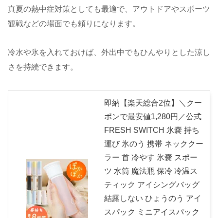
真夏の熱中症対策としても最適で、アウトドアやスポーツ
観戦などの場面でも頼りになります。
冷水や氷を入れておけば、外出中でもひんやりとした涼し
さを持続できます。
即納【楽天総合2位】＼クー
ポンで最安値1,280円／公式
FRESH SWITCH 氷嚢 持ち
運び 氷のう 携帯 ネッククー
ラー 首 冷やす 氷嚢 スポー
ツ 水筒 魔法瓶 保冷 冷温ス
ティック アイシングバッグ
結露しない ひょうのう アイ
スパック ミニアイスパック