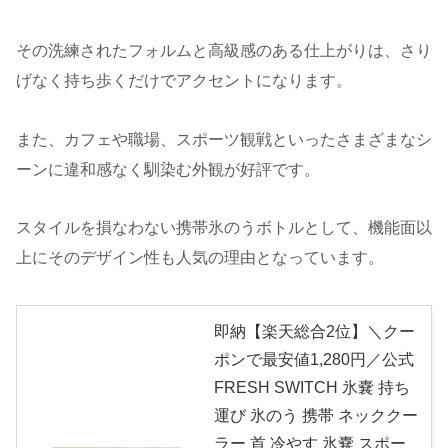
その洗練されたフォルムと高級感のある仕上がりは、さり
げなく持ち歩くだけでアクセントになります。
また、カフェや職場、スポーツ観戦といったさまざまなシ
ーンに違和感なく馴染む外観が好評です。
スタイルを損なわない携帯氷のうボトルとして、機能面以
上にそのデザイン性も人気の理由となっています。
即納【楽天総合2位】＼クー
ポンで最安値1,280円／公式
FRESH SWITCH 氷嚢 持ち
運び 氷のう 携帯 ネッククー
ラー 首 冷やす 氷嚢 スポー