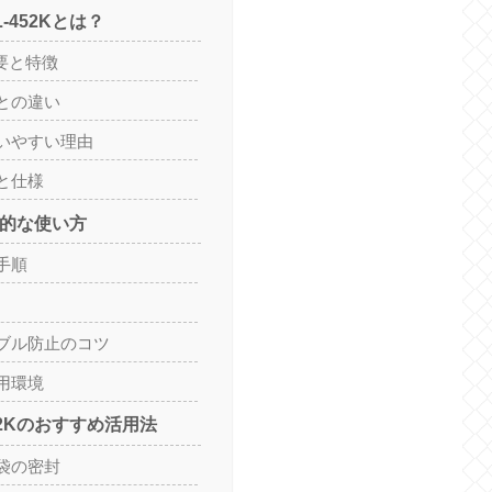
-452Kとは？
概要と特徴
との違い
いやすい理由
と仕様
基本的な使い方
手順
ブル防止のコツ
用環境
52Kのおすすめ活用法
袋の密封