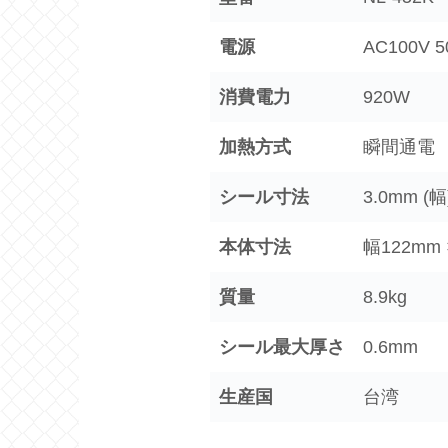
電源
AC100V 5
消費電力
920W
加熱方式
瞬間通電
シール寸法
3.0mm (幅
本体寸法
幅122mm 
質量
8.9kg
シール最大厚さ
0.6mm
生産国
台湾