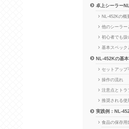
卓上シーラーNL
NL-452Kの
他のシーラー
初心者でも扱
基本スペック
NL-452Kの
セットアップ
操作の流れ
注意点とトラ
推奨される使
実践例：NL-4
食品の保存用