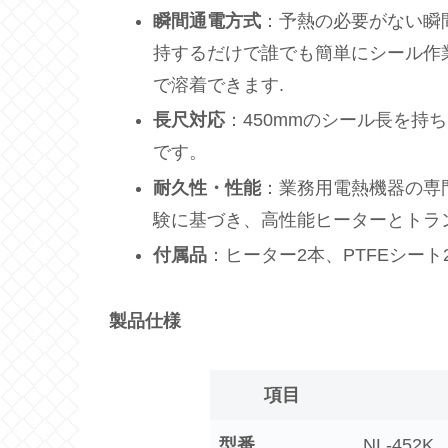
瞬間通電方式
：予熱の必要がない瞬
持するだけで誰でも簡単にシール作
で溶着できます.
長尺対応
：450mmのシール長を持
です。
耐久性・性能
：業務用電熱機器の専
験に基づき、高性能ヒーターとトラ
付属品
：ヒーター2本、PTFEシート
製品仕様
項目
型番
NL-452K