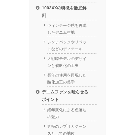
1003XXの特徴を徹底解
剖
ヴィンテージ感を再現
したデニム生地
シンチバックやリベッ
トなどのディテール
大戦時モデルのデザイ
ンと省略化の工夫
長年の使用を再現した
酸化加工の美学
デニムファンを唸らせる
ポイント
経年変化による色落ち
の魅力
究極のレプリカジーン
ズとしての地位