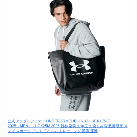
公式 アンダーアーマー UNDER ARMOUR UA UA LUCKY BAG
2025（MEN） LUCK25M 2025 新春 福袋 お年玉 お楽しみ袋 数量限定 メ
ンズ スポーツ アウトドア ジム トレーニング 部活 運動