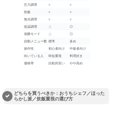
圧力調理
○
○
炊飯
○
○
無水調理
○
○
低温調理
△
◎
発酵モード
△
◎
自動メニュー数
標準
多め
操作性
初心者向け
中級者向け
向いている人
時短重視
料理好き
価格帯
比較的安い
やや高め
どちらを買うべきか：おうちシェフ／ほった
らかし派／炊飯重視の選び方