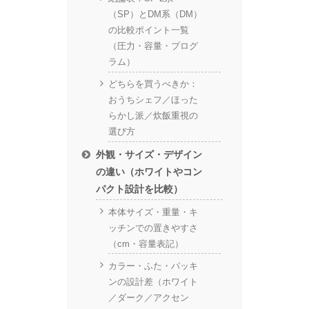
（SP）とDM系（DM）
の比較ポイント一覧
（圧力・容量・プログ
ラム）
どちらを買うべきか：
おうちシェフ／ほった
らかし派／炊飯重視の
選び方
外観・サイズ・デザイン
の違い（ホワイトやコン
パクト設計を比較）
本体サイズ・重量・キ
ッチンでの置きやすさ
（cm・容量表記）
カラー・ふた・パッキ
ンの設計差（ホワイト
／ダーク／アクセン