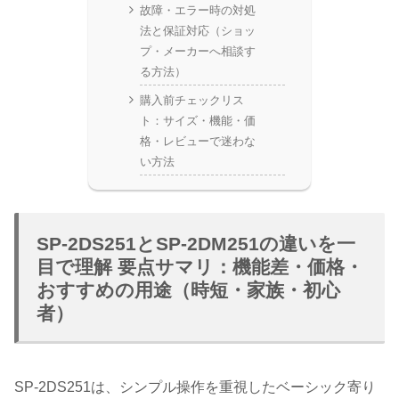
故障・エラー時の対処
法と保証対応（ショッ
プ・メーカーへ相談す
る方法）
購入前チェックリス
ト：サイズ・機能・価
格・レビューで迷わな
い方法
SP-2DS251とSP-2DM251の違いを一
目で理解 要点サマリ：機能差・価格・
おすすめの用途（時短・家族・初心
者）
SP-2DS251は、シンプル操作を重視したベーシック寄り