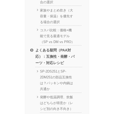
合の選択
家族やまとめ炊き（大
容量・保温）を優先す
る場合の選択
コスパ比較：価格×機
能で見る最適モデル
（SP vs DM vs PRO）
よくある疑問（PAA対
応）：互換性・発酵・パ
ーツ・対応レシピ
SP-2DS251とSP-
2DM251の部品互換性
は？パッキンや内鍋は
共通か
発酵や低温調理、炊飯
はどちらが得意か（レ
シピ別の向き不向き）