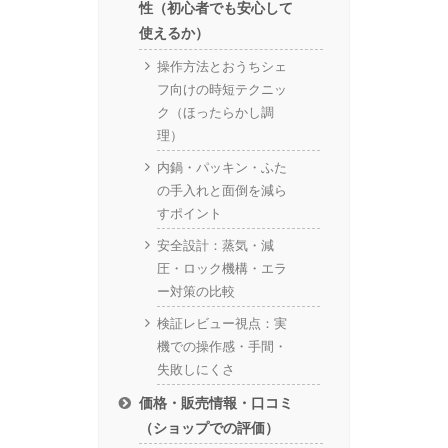
性（初心者でも安心して
使えるか）
操作方法とおうちシェ
フ向けの時短テクニッ
ク（ほったらかし調
理）
内鍋・パッキン・ふた
の手入れと面倒を減ら
すポイント
安全設計：蒸気・減
圧・ロック機構・エラ
ー対策の比較
検証レビュー視点：実
機での操作感・手間・
失敗しにくさ
価格・販売情報・口コミ
（ショップでの評価）