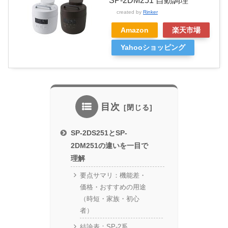
SP-2DM251 自動調理
created by
Rinker
Amazon
楽天市場
Yahooショッピング
目次
SP-2DS251とSP-
2DM251の違いを一目で
理解
要点サマリ：機能差・
価格・おすすめの用途
（時短・家族・初心
者）
結論表：SP-2系