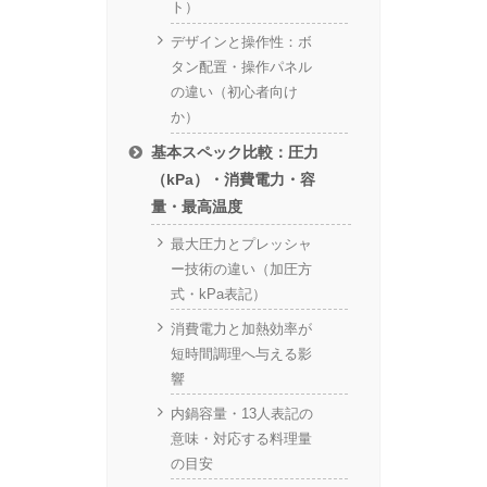
ト）
デザインと操作性：ボ
タン配置・操作パネル
の違い（初心者向け
か）
基本スペック比較：圧力
（kPa）・消費電力・容
量・最高温度
最大圧力とプレッシャ
ー技術の違い（加圧方
式・kPa表記）
消費電力と加熱効率が
短時間調理へ与える影
響
内鍋容量・13人表記の
意味・対応する料理量
の目安