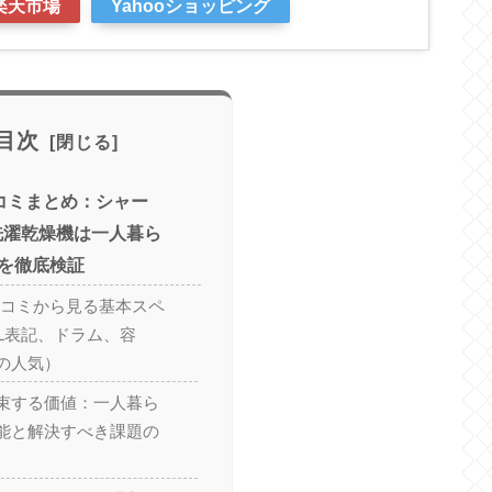
楽天市場
Yahooショッピング
目次
 口コミまとめ：シャー
洗濯乾燥機は一人暮ら
を徹底検証
L 口コミから見る基本スペ
CL表記、ドラム、容
の人気）
束する価値：一人暮ら
能と解決すべき課題の