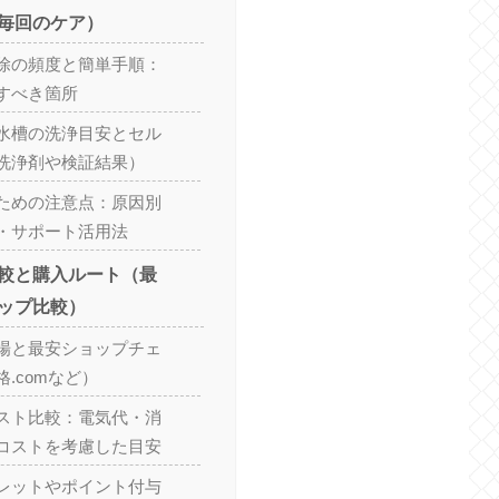
毎回のケア）
除の頻度と簡単手順：
すべき箇所
水槽の洗浄目安とセル
洗浄剤や検証結果）
ための注意点：原因別
・サポート活用法
較と購入ルート（最
ップ比較）
場と最安ショップチェ
.comなど）
スト比較：電気代・消
コストを考慮した目安
レットやポイント付与