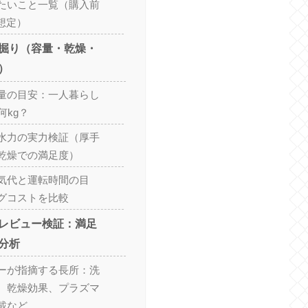
たいこと一覧（購入前
想定）
掘り（容量・乾燥・
）
量の目安：一人暮らし
何kg？
水力の実力検証（厚手
乾燥での満足度）
気代と運転時間の目
グコストを比較
レビュー検証：満足
分析
ーが指摘する長所：洗
、乾燥効果、プラズマ
載など