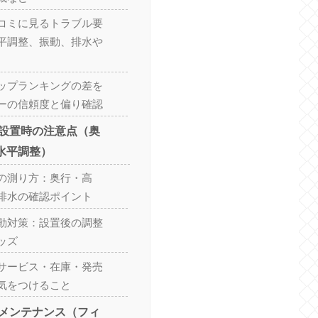
コミに見るトラブル要
平調整、振動、排水や
ップランキングの差を
ーの信頼度と偏り確認
設置時の注意点（奥
水平調整）
の測り方：奥行・高
排水の確認ポイント
動対策：設置後の調整
ッズ
サービス・在庫・発売
気をつけること
メンテナンス（フィ